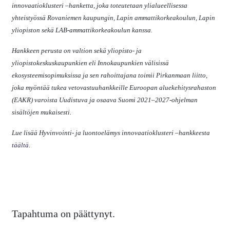
innovaatioklusteri –hanketta, joka toteutetaan ylialueellisessa
yhteistyössä Rovaniemen kaupungin, Lapin ammattikorkeakoulun, Lapin
yliopiston sekä LAB-ammattikorkeakoulun kanssa.
Hankkeen perusta on valtion sekä yliopisto- ja
yliopistokeskuskaupunkien eli Innokaupunkien välisissä
ekosysteemisopimuksissa ja sen rahoittajana toimii Pirkanmaan liitto,
joka myöntää tukea vetovastuuhankkeille Euroopan aluekehitysrahaston
(EAKR) varoista Uudistuva ja osaava Suomi 2021–2027-ohjelman
sisältöjen mukaisesti.
Lue lisää Hyvinvointi- ja luontoelämys innovaatioklusteri –hankkeesta
täältä.
Tapahtuma on päättynyt.