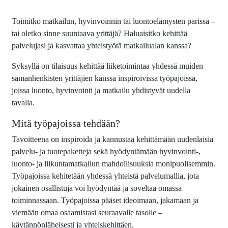
Toimitko matkailun, hyvinvoinnin tai luontoelämysten parissa –
tai oletko sinne suuntaava yrittäjä? Haluaisitko kehittää
palvelujasi ja kasvattaa yhteistyötä matkailualan kanssa?
Syksyllä on tilaisuus kehittää liiketoimintaa yhdessä muiden
samanhenkisten yrittäjien kanssa inspiroivissa työpajoissa,
joissa luonto, hyvinvointi ja matkailu yhdistyvät uudella
tavalla.
Mitä työpajoissa tehdään?
Tavoitteena on inspiroida ja kannustaa kehittämään uudenlaisia
palvelu- ja tuotepaketteja sekä hyödyntämään hyvinvointi-,
luonto- ja liikuntamatkailun mahdollisuuksia monipuolisemmin.
Työpajoissa kehitetään yhdessä yhteistä palvelumallia, jota
jokainen osallistuja voi hyödyntää ja soveltaa omassa
toiminnassaan.
Työpajoissa pääset ideoimaan, jakamaan ja
viemään omaa osaamistasi seuraavalle tasolle –
käytännönläheisesti ja yhteiskehittäen.