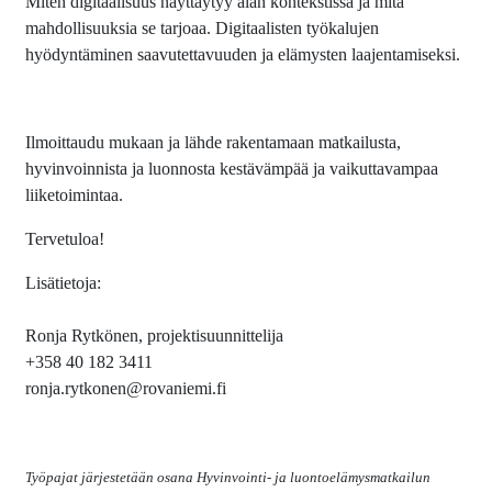
Miten digitaalisuus näyttäytyy alan kontekstissa ja mitä
mahdollisuuksia se tarjoaa. Digitaalisten työkalujen
hyödyntäminen saavutettavuuden ja elämysten laajentamiseksi.
Ilmoittaudu mukaan
ja lähde rakentamaan matkailusta,
hyvinvoinnista ja luonnosta kestävämpää ja vaikuttavampaa
liiketoimintaa.
Tervetuloa!
Lisätietoja:
Ronja Rytkönen, projektisuunnittelija
+358 40 182 3411
ronja.rytkonen@rovaniemi.fi
Työpajat järjestetään osana Hyvinvointi- ja luontoelämysmatkailun